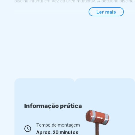
piscina infantil em vez da área multiplay.
A pequena piscina
02.999.050.024) está disponível por 699 €.
Ler mais
Insufláveis com escorrega e obstáculos são mui
As Insufláveis com escorrega e obstáculos têm tudo o que é
desde um escorrega insuflável até aos obstáculos e todo o
e brincar. E elas vêm em todo o tipo de temas alegres, co
crocodilo. Confere todos os escorregas insufláveis no site 
destes chamativos fixes de público para a tua casa!
Escorregas profissionais compras à JB Insuflave
A nossa coleção de escorregas insufláveis é enorme! Tod
profissionais de topo, em termos de experimentação e de 
garantia para cada escorrega insuflável. E se algo correr 
Informação prática
equipa de serviço estará ao teu dispor, claro.
Tempo de montagem
Aprox. 20 minutos