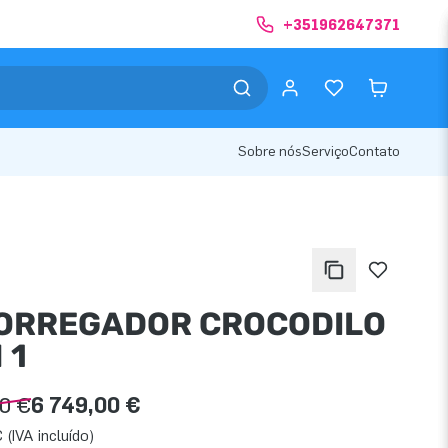
+351962647371
Sobre nós
Serviço
Contato
ORREGADOR CROCODILO
 1
00 €
6 749,00 €
 (IVA incluído)