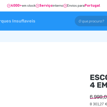
4000+
em stock
Serviço
interno
Envios para
Portugal
rques Insuflaveis
ESC
4 EM
6 999,
8 301,27 €