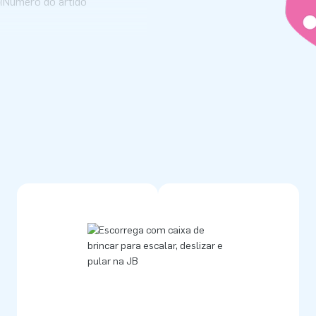
 (Número do artigo
to populares
 divertido para as crianças:
 espaço disponível para saltar
mo esta almofada saltitante
da JB Insufláveis e traz um
is!
os eles são produtos
qualidade. Por isso damos uma
mal inesperadamente, a nossa