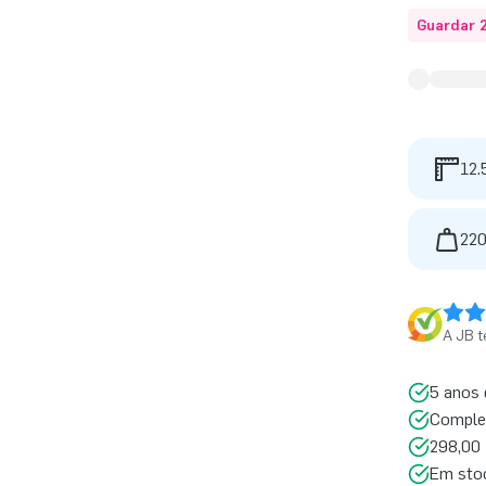
Guardar 
12.
220
A JB t
5 anos 
Comple
298,00 
Em sto