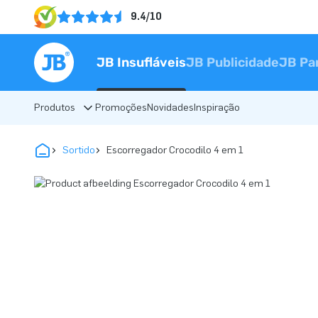
9.4/10
JB Insufláveis
JB Publicidade
JB Pa
Produtos
Promoções
Novidades
Inspiração
Sortido
Escorregador Crocodilo 4 em 1