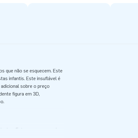
tos que não se esquecem. Este
as infantis. Este insuflável é
 adicional sobre o preço
dente figura em 3D,
ço.
inutos. Este escorrega pode
ventos festivos. Este