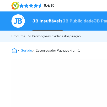
9.4/10
JB Insufláveis
JB Publicidade
JB Pa
Produtos
Promoções
Novidades
Inspiração
Sortido
Escorregador Palhaço 4 em 1