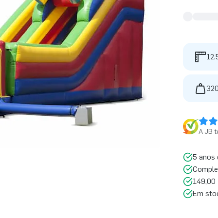
12.
320
A JB t
5 anos 
Comple
149,00 
Em sto