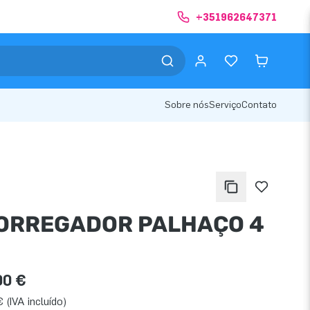
+351962647371
Sobre nós
Serviço
Contato
ORREGADOR PALHAÇO 4
00 €
 (IVA incluído)