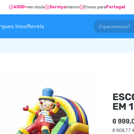
4000+
em stock
Serviço
interno
Envios para
Portugal
rques Insuflaveis
ESC
EM 1
6 999,
8 608,77 €