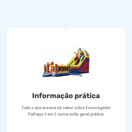
sso fácil de transportar, duas
gisto/certificado. Tudo
spetos, como por exemplo, as
roduzidos com lona (pvc) de
do mesmo. O insuflável
tindo aos clientes anos de
 seus clientes, um dia
Informação prática
Tudo o que precisa de saber sobre Escorregador
nossa equipa oferece-lhe
Palhaço 4 em 1 numa visão geral prática.
es confiam no nosso serviço
eza.