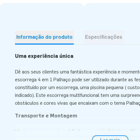
Informação do produto
Especificações
Uma experiência única
Dê aos seus clientes uma fantástica experiência e momen
escorrega 4 em 1 Palhaço pode ser utilizado durante as fest
constituído por um escorrega, uma piscina pequena ( custo
indicado). Este escorrega multifuncional tem uma surpreen
obstáculos e cores vivas que encaixam com o tema Palha
Transporte e Montagem
Monte o escorrega 4 em 1 Palhaço com facilidade em 15 m
ser utilizado em festas temáticas, escolares, ou durante e