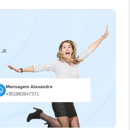
a JB
Mensagem Alexandre
+351962647371