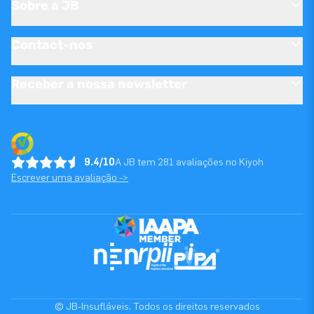
Sobre a JB
Contact-nos
Receber a nossa newsletter
9.4/10
A JB tem 281 avaliações no Kiyoh
Escrever uma avaliação ->
© JB-Insufláveis. Todos os direitos reservados