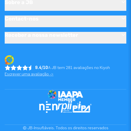
Sobre a JB
Contact-nos
Receber a nossa newsletter
9.4/10
A JB tem 281 avaliações no Kiyoh
Escrever uma avaliação ->
© JB-Insufláveis. Todos os direitos reservados