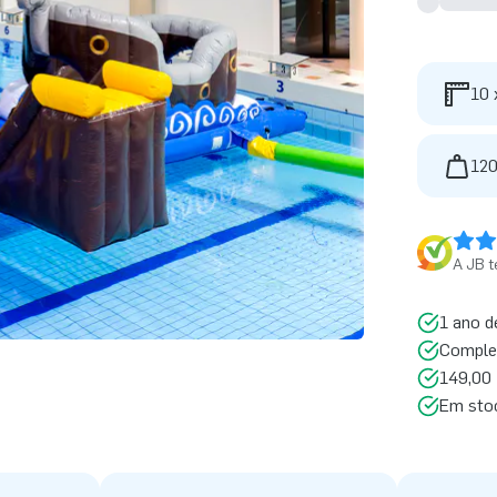
10 
120
A JB t
1 ano d
Comple
149,00 
Em sto