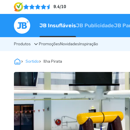
9.4/10
JB Insufláveis
JB Publicidade
JB Pa
Produtos
Promoções
Novidades
Inspiração
Sortido
Ilha Pirata