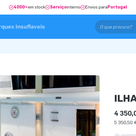
4000+
em stock
Serviço
interno
Envios para
Portugal
rques Insuflaveis
ILHA
4 350,
5 350,50 €