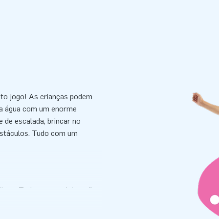
muito jogo! As crianças podem
 na água com um enorme
 de escalada, brincar no
bstáculos. Tudo com um
licos. Todos os produtos são
NEN-EN 15649:2009), turbina,
livro de registo e manual de