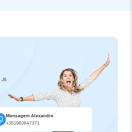
a JB
Mensagem Alexandre
+351962647371