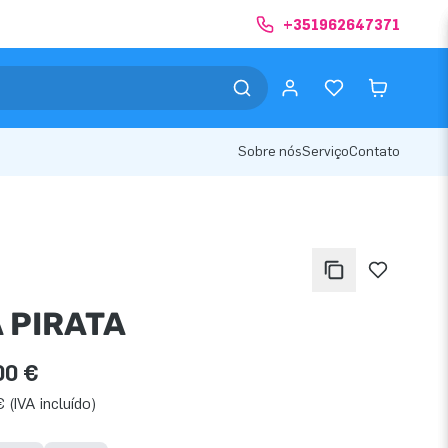
+351962647371
Sobre nós
Serviço
Contato
 PIRATA
00 €
 (IVA incluído)