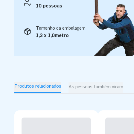
10 pessoas
aos nossos clientes um serviço e entrega profissional.
Tamanho da embalagem
1,3 x 1,0metro
Produtos relacionados
As pessoas também viram