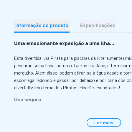
Informação do produto
Especificações
Uma emocionante expedição a uma ilha...
Esta divertida Ilha Pirata para piscinas dá (literalmente) 
pendurar-se na liana, como o Tarzan e a Jane, e terminar
mergulho. Além disso, podem atirar-se à água desde a torre
escorrega redondo e passar por debaixo e por cima dos o
divertidíssimo tema dos Piratas. Ficarão encantados!
Uso seguro
JB desenha e fabrica atracções seguras para todos os púb
fornecidos com um certificado de inspecção reconhecido (
Ler mais
manómetro Bravo (para garantir a pressão de ar correcta), 