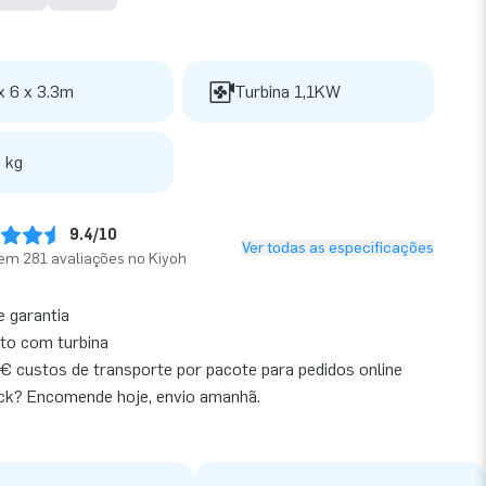
x 6 x 3.3m
Turbina 1,1KW
 kg
9.4/10
Ver todas as especificações
em 281 avaliações no Kiyoh
e garantia
to com turbina
€ custos de transporte por pacote para pedidos online
ck? Encomende hoje, envio amanhã.