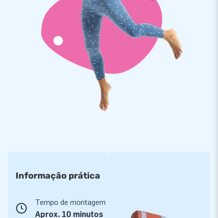
Soldados com alta frequência
JB é muito exigente com os seus produtos. Para garantir a
qualidade utilizamos lonas de PVC de 900 g/m2 soldadas
com alta frequência. Estas lonas são fortes e resistentes à
descoloração, garantindo produtos duradouros e fáceis de
limpar. A Ilha Surfista tem 1 ano de garantia. Compre esta
divertida Ilha para a piscina e ofereça aos seus clientes um
dia fantástico na água!
Mais de 15.000 clientes já confiam na JB
Sabe porque os nossos clientes nos chamam «criadores de
grandeza»? Porque desde há mais de 15 anos, a JB
consegue que pessoas em todo o mundo dêem, literalmente,
Informação prática
saltos de alegria. Tudo isto se deve à nossa equipa
profissional de design, comercial e logística que cria
Tempo de montagem
atracções insufláveis únicas de maneira inigualável, além de
Aprox. 10 minutos