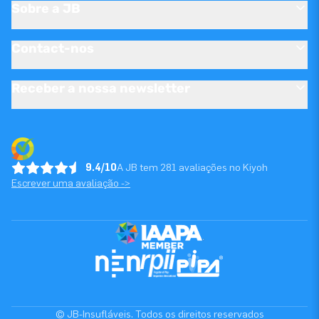
Sobre a JB
Contact-nos
Receber a nossa newsletter
9.4/10
A JB tem 281 avaliações no Kiyoh
Escrever uma avaliação ->
© JB-Insufláveis. Todos os direitos reservados