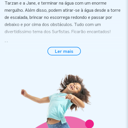
Tarzan e a Jane, e terminar na água com um enorme
mergulho. Além disso, podem atirar-se à água desde a torre
de escalada, brincar no escorrega redondo e passar por
debaixo e por cima dos obstáculos. Tudo com um
divertidíssimo tema dos Surfistas. Ficarão encantados!
Uso seguro
Ler mais
JB desenha e fabrica atracções seguras para todos os
públicos. Todos os produtos são fornecidos com um
certificado de inspecção reconhecido (NEN-EN 15649:2009),
turbina, manómetro Bravo (para garantir a pressão de ar
correcta), livro de registo e manual de Utilizador. As
atracções aquáticas dispõem de vários pontos de
ancoragem aos quais se devem fixar o material de fixação
para que o produto permaneça no sítio e não se aproxime
dos demais objectos na água. Tudo o que necessita para uma
experiência incrível!.