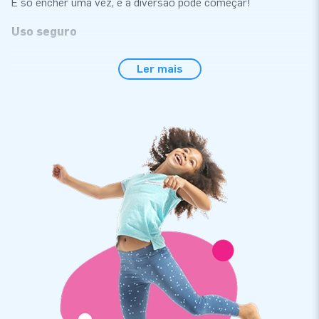
É só encher uma vez, e a diversão pode começar!
Uso seguro
A JB desenha e fabrica atracções seguras para todos os
Ler mais
públicos. Todos os nossos produtos aquáticos estão
certificados conforme a normativa europeia em matéria de
segurança e qualidade NEN-EN 15649:2009. Portanto,
qualquer atracção aquática é fornecida com um certificado
de inspecção reconhecido, um livro de registro, um manual de
Utilizador, assim como com um manómetro Bravo para
assegurar a pressão de ar correcta. É necessário prender o
material de fixação aos pontos de fixação para que o produto
permaneça no sítio e no se aproxime demasiado aos demais
objectos na água. Pensámos em tudo o que é necessário
para uma experiência incrível.
Vulcanização por alta frequência