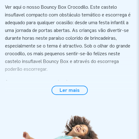
Ver aqui o nosso Bouncy Box Crocodilo. Este castelo
insuflavel compacto com obstáculo temático e escorrega é
adequado para qualquer ocasião: desde uma festa infantil a
uma jornada de portas abertas. As crianças vão divertir-se
durante horas neste paraíso colorido de brincadeiras,
especialmente se o tema é atractivo. Sob o olhar do grande
crocodilo, os mais pequenos sentir-se-ão felizes neste
castelo insuflavel Bouncy Box e através do escorrega
poderão escorregar.
Apresse-se, porque esgotam!
Ler mais
Pedir um castelo insuflavel Bouncy Box com
escorrega para crianças na JB Insuflaveis
Comprar um insuflavel Bouncy Box Crocodilo na JB
Insuflaveis é uma excelente ideia. Este castelo insuflavel
profissional é compacto e por isso, cabe em qualquer sitio.
Além disso, este Bouncy Box insuflavel monta-se num abrir