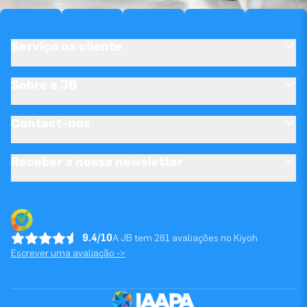
Serviço oa cliente
Sobre a JB
Contact-nos
Receber a nossa newsletter
9.4/10
A JB tem 281 avaliações no Kiyoh
Escrever uma avaliação ->