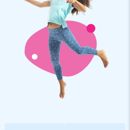
e fechar de olhos. Ideal para convívios e festas infantis.
Compre um castelo insuflavel Bouncy Box com escorrega e
os seus filhos ficarão radiantes. Ficarão totalmente
cativados pelos divertidos e coloridos temas destes
castelos insuflaveis. Qual o tema que mais gosta ?
Procura um castelo insuflavel com obstáculo
temático e escorrega? Comprar un Bouncy Box!
Comprar um castelo insuflavel profissional com obstáculo
temático e escorrega é fácil e rápido na JB Insuflaveis. Se
deseja solicitar a sua Bouncy Box insuflavel online, só tem
que adicionar a sua atração Bouncy Box favorita ao seu
carrinho de compras e pagar directamente. Em poucos dias
receberá o seu castelo insuflavel. Deste modo, pode
inclusivamente solicitar um insuflavel à última hora e recebê-
lo a tempo. Todos os castelos insuflaveis Bouncy Box são
entregues com turbina e têm uma garantia de 5 anos. Assim