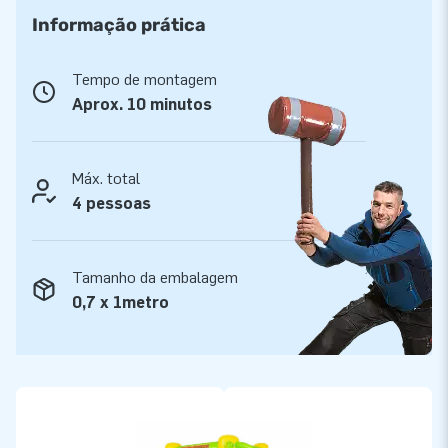
que comprar um castelo insuflavel temático na JB
Informação prática
Insuflaveis, pode começar a festa!
Tempo de montagem
Aprox. 10 minutos
Máx. total
4 pessoas
Tamanho da embalagem
0,7 x 1metro