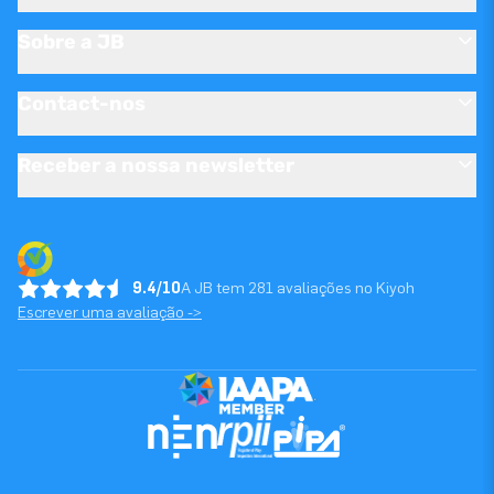
Sobre a JB
Contact-nos
Receber a nossa newsletter
9.4/10
A JB tem 281 avaliações no Kiyoh
Escrever uma avaliação ->