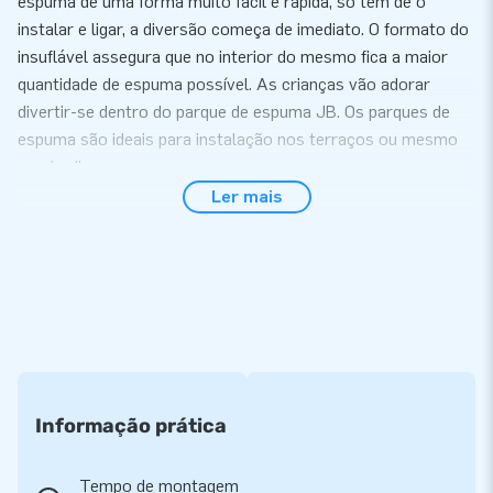
espuma de uma forma muito fácil e rápida, só tem de o
instalar e ligar, a diversão começa de imediato. O formato do
insuflável assegura que no interior do mesmo fica a maior
quantidade de espuma possível. As crianças vão adorar
divertir-se dentro do parque de espuma JB. Os parques de
espuma são ideais para instalação nos terraços ou mesmo
nos jardins.
Ler mais
Pó JB Espuma
Os produtos JB Espuma não funcionam apenas com ar, mas
como é óbvio, com espuma também. Nós distribuimos o pó
JB Espuma, ideal para uma espuma perfeita! Utilize um
pacote de pó JB Espuma por cada 70 litros de água
colocados na máquina JB. É extremamente simples, encha a
máquina com água, adicione um pacote de JB Espuma,
Informação prática
misture, Simply fill the bubble machine with water, add 1 bag
of Bubble Powder, stir, tape o recipiente e a festa da espuma
Tempo de montagem