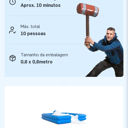
pode começar. O tempo médio de diversão por cada receita
Aprox. 10 minutos
(1 pacote de pó + 70 litros de água) é de 30 a 60 minutos.
Quando a máquina da espuma ficar vazia, encha-a novamente
e reinicie a diversão. Diversão sem limites!
Máx. total
10 pessoas
Tamanho da embalagem
0,6 x 0,6metro