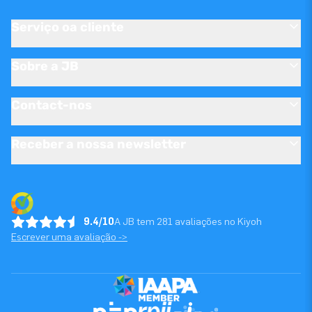
Serviço oa cliente
Sobre a JB
Contact-nos
Receber a nossa newsletter
9.4/10
A JB tem 281 avaliações no Kiyoh
Escrever uma avaliação ->