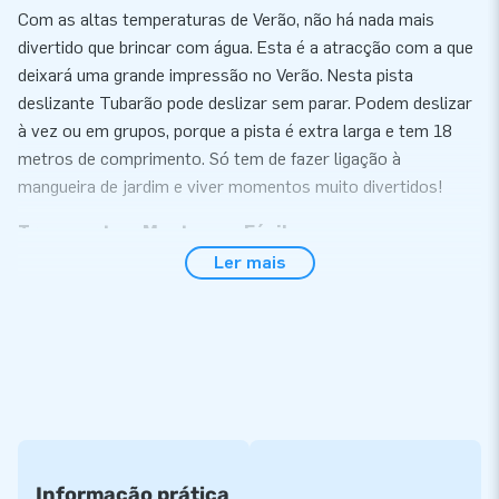
Com as altas temperaturas de Verão, não há nada mais
divertido que brincar com água. Esta é a atracção com a que
deixará uma grande impressão no Verão. Nesta pista
deslizante Tubarão pode deslizar sem parar. Podem deslizar
à vez ou em grupos, porque a pista é extra larga e tem 18
metros de comprimento. Só tem de fazer ligação à
mangueira de jardim e viver momentos muito divertidos!
Transporte e Montagem Fácil
Ler mais
Monte a pista deslizante Tubarão facilmente em 15 minutos.
Esta pista pode ser utilizada durante um evento, ou uma
actividade desportiva. É importante um bom fornecimento de
água para que funcione bem. É aconselhável para o bom uso
da pista deslizante: usar sabão liquido para que deslizem
mais rápido. Esta pista deslizante Tubarão com 18 metros de
comprimento é fácil de transportar devido ao seu formato
compacto. Esta pista deslizante é entregue com saco de
Informação prática