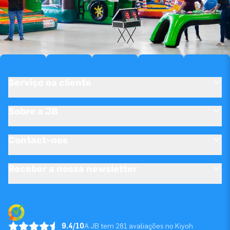
Serviço oa cliente
Sobre a JB
Contact-nos
Receber a nossa newsletter
9.4/10
A JB tem 281 avaliações no Kiyoh