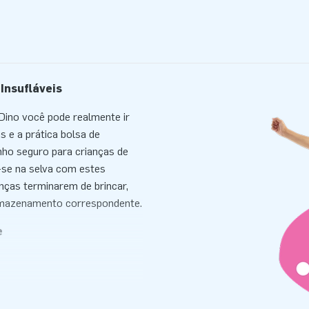
Insufláveis
Dino você pode realmente ir
 e a prática bolsa de
nho seguro para crianças de
e-se na selva com estes
anças terminarem de brincar,
armazenamento correspondente.
e
de jogo suaves em diferentes
apetes de espuma. A composição
pela JB Insufláveis. Optamos