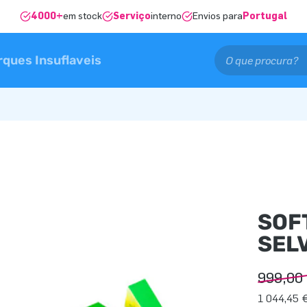
4000+
em stock
Serviço
interno
Envios para
Portugal
rques Insuflaveis
SOF
SELV
999,00
1 044,45 €