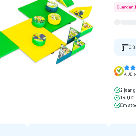
Guardar 
0.8
A JB t
2 jaar g
149,00 
Em sto