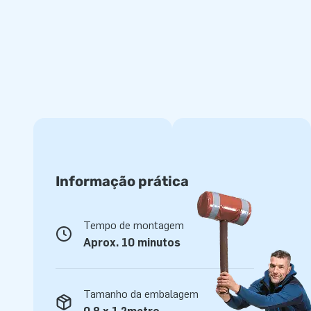
pela qualidade e facilidade de manutenção. Os blocos de j
tanto dentro como fora e são fáceis de limpar. Ainda mais d
disponíveis em vários temas: Jungle Dino, Montanha-russa,
Histórias em Quadrinhos... e muitos mais!
JB: Do fabricante de insufláveis ao desenvolvedo
Somos conhecidos pela nossa ampla gama de insufláveis e
linha de Softplay desenvolvida, você proporciona um ambie
onde as crianças podem soltar a imaginação e energia. O So
em creches, restaurantes, museus e parques internos. Qual
Informação prática
escolhe?
Tempo de montagem
Aprox. 10 minutos
Tamanho da embalagem