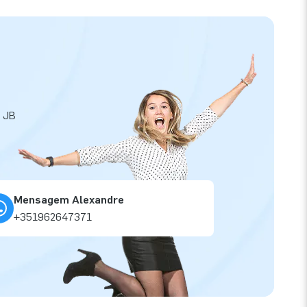
a JB
Mensagem Alexandre
+351962647371