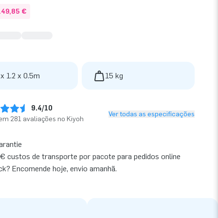
149,85 €
 x 1.2 x 0.5m
15 kg
9.4/10
Ver todas as especificações
em 281 avaliações no Kiyoh
arantie
€ custos de transporte por pacote para pedidos online
ck? Encomende hoje, envio amanhã.