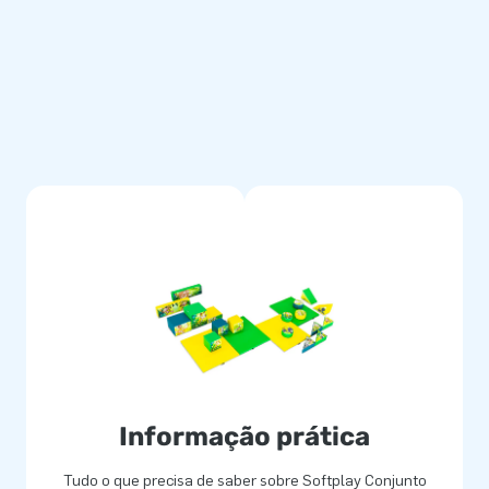
ogo e tapetes podem ser usados
ivertido, eles estão
 Unicórnio, Fazenda, Doces,
r de Softplay
 outros objetos. Com nossa
nte seguro para brincadeiras,
ftplay é visto, por exemplo,
 variante de Softplay você
Informação prática
Tudo o que precisa de saber sobre Softplay Conjunto