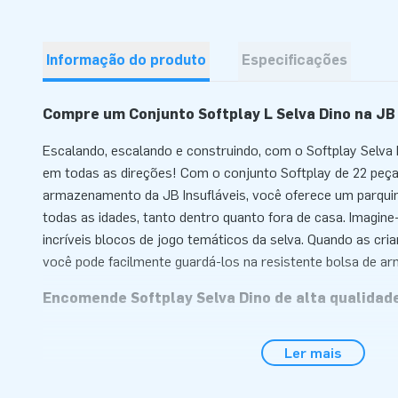
Informação do produto
Especificações
Compre um Conjunto Softplay L Selva Dino na JB 
Escalando, escalando e construindo, com o Softplay Selva 
em todas as direções! Com o conjunto Softplay de 22 peças
armazenamento da JB Insufláveis, você oferece um parqui
todas as idades, tanto dentro quanto fora de casa. Imagin
incríveis blocos de jogo temáticos da selva. Quando as cri
você pode facilmente guardá-los na resistente bolsa de 
Encomende Softplay Selva Dino de alta qualidad
O conjunto de 22 peças é composto por vários elementos 
Ler mais
formatos: quadrados, retângulos, triângulos, círculos e t
dos blocos de espuma e o design do Softplay foram feitos 