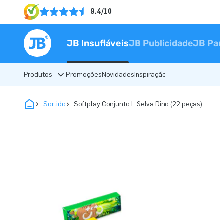
9.4/10
JB Insufláveis
JB Publicidade
JB Pa
Produtos
Promoções
Novidades
Inspiração
Sortido
Softplay Conjunto L Selva Dino (22 peças)