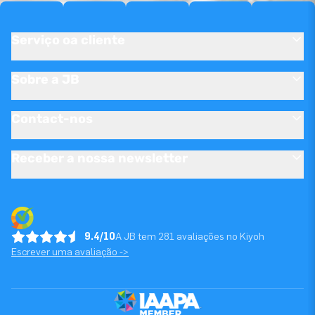
Serviço oa cliente
Sobre a JB
Contact-nos
Receber a nossa newsletter
9.4/10
A JB tem 281 avaliações no Kiyoh
Escrever uma avaliação ->