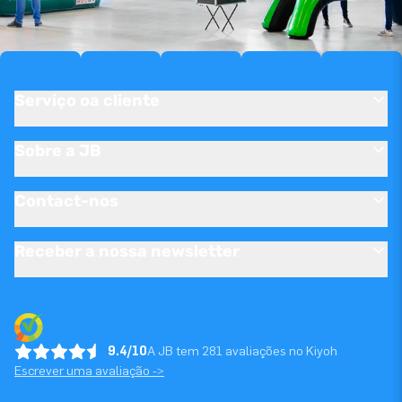
Serviço oa cliente
Sobre a JB
Contact-nos
Receber a nossa newsletter
9.4/10
A JB tem 281 avaliações no Kiyoh
Escrever uma avaliação ->