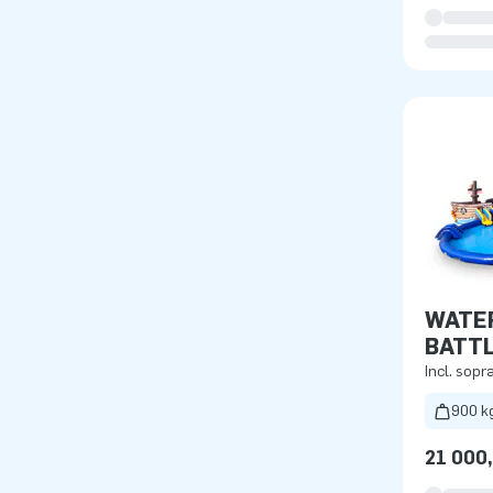
WATE
BATT
Incl. sopr
900 k
21 000