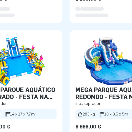
 PARQUE AQUÁTICO
MEGA PARQUE AQU
ADO - FESTA NA
REDONDO - FESTA 
PRAIA
ador
Incl. soprador
g
14 x 17 x 7.7m
283 kg
10 x 8.5 x 5m
00 €
9 999,00 €