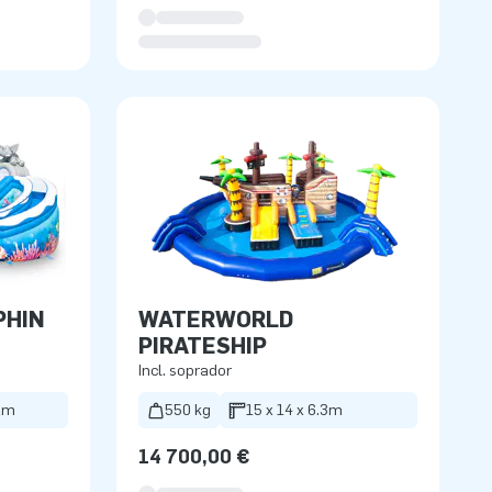
PHIN
WATERWORLD
PIRATESHIP
Incl. soprador
.2m
550 kg
15 x 14 x 6.3m
14 700,00 €