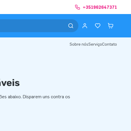
+351962647371
Sobre nós
Serviço
Contato
veis
ções abaixo. Disparem uns contra os