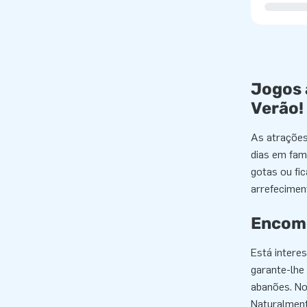
Jogos 
Verão!
As atrações 
dias em fam
gotas ou fi
arrefecimen
Encome
Está intere
garante-lhe 
abanões. No 
Naturalment