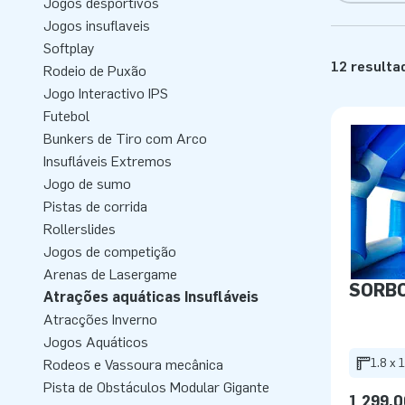
Jogos desportivos
Jogos insuflaveis
Softplay
12 resulta
Rodeio de Puxão
Jogo Interactivo IPS
Futebol
Bunkers de Tiro com Arco
Insufláveis Extremos
Jogo de sumo
Pistas de corrida
Rollerslides
Jogos de competição
Arenas de Lasergame
SORBO
Atrações aquáticas Insufláveis
Atracções Inverno
Jogos Aquáticos
1.8 x 
Rodeos e Vassoura mecânica
Pista de Obstáculos Modular Gigante
1 299,0