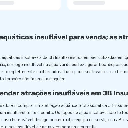
aquáticos insuflável para venda; as at
aquáticas insufláveis da JB Insuflaveis podem ser utilizadas em qu
ília, um jogo insuflável na água vai de certeza gerar boa-disposi
car completamente encharcados. Tudo pode ser levado ao extremo 
to também não faz mal a ninguém!
ndar atrações insufláveis em JB Insu
ssado em comprar uma atração aquática profissional da JB Insuflave
um insuflável forte e bonito. Os jogos de água insuflável são feit
caso improvável de algo correr mal, a equipa de serviço da JB Ins
e, o seu insuflável de água vem com uma garantia.