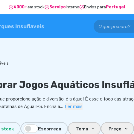
4000+
em stock
Serviço
interno
Envios para
Portugal
rques Insuflaveis
áveis
rar Jogos Aquáticos Insuflá
que proporciona ação e diversão, é a água! É esse o foco das atra
Batalhas de Água IPS. Encha a
...
Ler mais
 stock
Escorrega
Tema
Preço