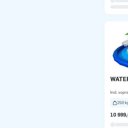
WATE
Incl. sopr
250 k
10 999