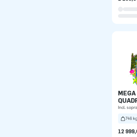
MEGA
QUADR
PRAIA
Incl. sopr
746 k
12 999,