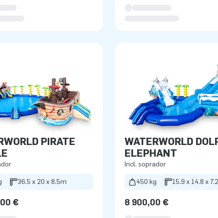
RWORLD PIRATE
WATERWORLD DOL
LE
ELEPHANT
ador
Incl. soprador
g
36.5 x 20 x 8.5m
450 kg
15.9 x 14.8 x 7
,00 €
8 900,00 €