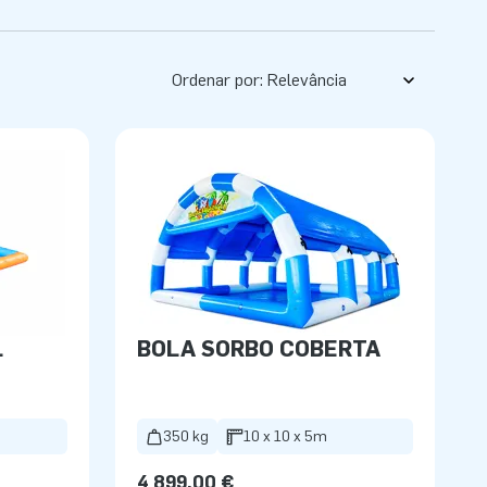
Ordenar por:
L
BOLA SORBO COBERTA
m
350 kg
10 x 10 x 5m
4 899,00 €