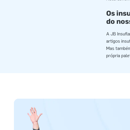
Os ins
do nos
A JB Insufla
artigos insu
Mas também 
própria pale