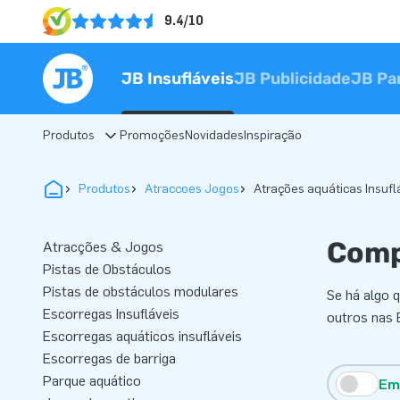
9.4/10
JB Insufláveis
JB Publicidade
JB Pa
Produtos
Promoções
Novidades
Inspiração
Produtos
Atraccoes Jogos
Atrações aquáticas Insufl
Comp
Atracções & Jogos
Pistas de Obstáculos
Pistas de obstáculos modulares
Se há algo 
Escorregas Insufláveis
outros nas 
Escorregas aquáticos insufláveis
Escorregas de barriga
Parque aquático
Em