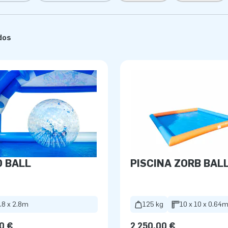
dos
 BALL
PISCINA ZORB BAL
1.8 x 2.8m
125 kg
10 x 10 x 0.64
0 €
2 250,00 €