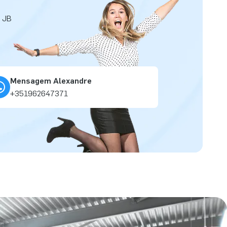
a JB
Mensagem Alexandre
+351962647371