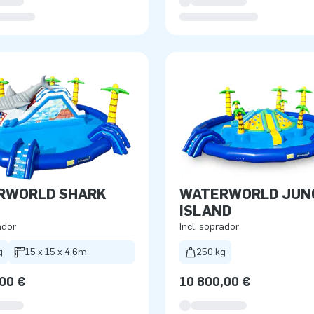
RWORLD SHARK
WATERWORLD JUN
ISLAND
ador
Incl. soprador
g
15 x 15 x 4.6m
250 kg
,00 €
10 800,00 €