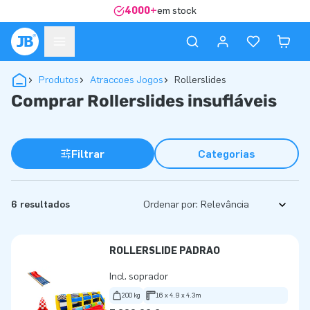
4000+
em stock
Produtos
Atraccoes Jogos
Rollerslides
Comprar Rollerslides insufláveis
Filtrar
Categorias
6 resultados
Ordenar por:
ROLLERSLIDE PADRÃO
Incl. soprador
200 kg
16 x 4.9 x 4.3m