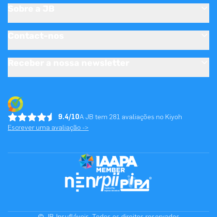
Sobre a JB
Contact-nos
Receber a nossa newsletter
9.4/10
A JB tem 281 avaliações no Kiyoh
Escrever uma avaliação ->
© JB-Insufláveis. Todos os direitos reservados