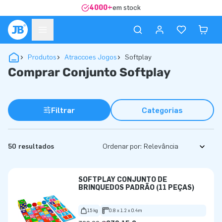
4000+
em stock
Produtos
Atraccoes Jogos
Softplay
Comprar Conjunto Softplay
Filtrar
Categorias
50 resultados
Ordenar por:
SOFTPLAY CONJUNTO DE
BRINQUEDOS PADRÃO (11 PEÇAS)
15 kg
0.8 x 1.2 x 0.4m