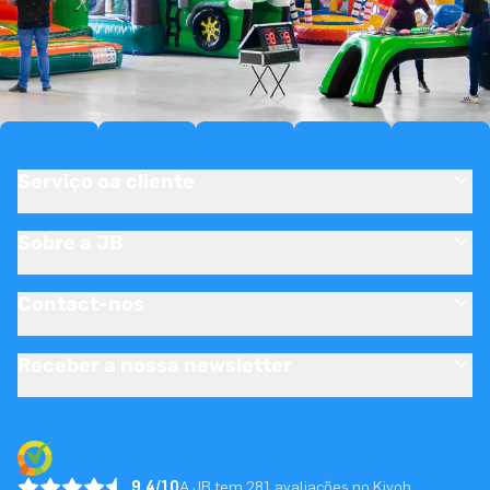
Serviço oa cliente
Sobre a JB
Contact-nos
Receber a nossa newsletter
9.4/10
A JB tem 281 avaliações no Kiyoh