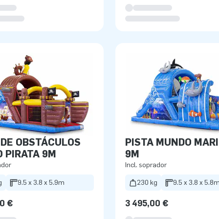
 DE OBSTÁCULOS
PISTA MUNDO MAR
 PIRATA 9M
9M
ador
Incl. soprador
g
9.5 x 3.8 x 5.9m
230 kg
9.5 x 3.8 x 5.8
0 €
3 495,00 €