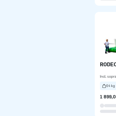
RODE
Incl. sopr
64 kg
1 899,0