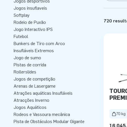
Jogos desportivos
Jogos insuflaveis
Softplay
720 resul
Rodeio de Puxão
Jogo Interactivo IPS
Futebol
Bunkers de Tiro com Arco
Insufláveis Extremos
Jogo de sumo
Pistas de corrida
Rollerslides
Jogos de competição
Arenas de Lasergame
TOUR
Atrações aquáticas Insufláveis
PREM
Atracções Inverno
Jogos Aquáticos
70 kg
Rodeos e Vassoura mecânica
Pista de Obstáculos Modular Gigante
16 045