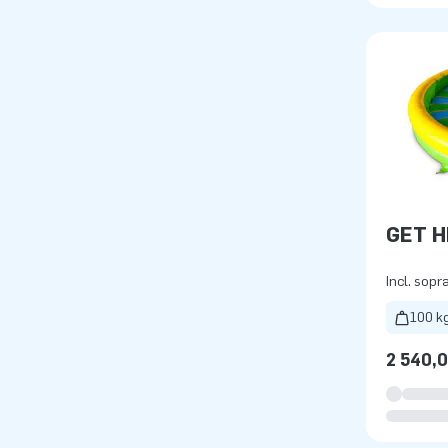
GET H
Incl. sopr
100 k
2 540,