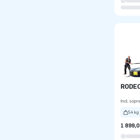
RODE
Incl. sopr
54 kg
1 899,0