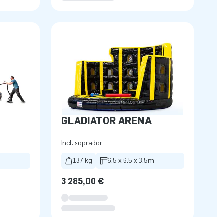
GLADIATOR ARENA
Incl. soprador
137 kg
6.5 x 6.5 x 3.5m
3 285,00 €