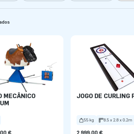
tados
O MECÂNICO
JOGO DE CURLING 
IUM
55 kg
8.5 x 2.8 x 0.2m
,00 €
2 999,00 €