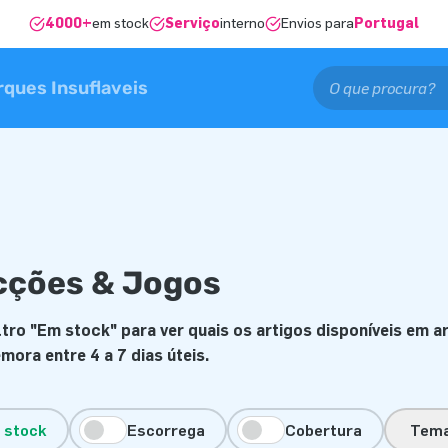
4000+
em stock
Serviço
interno
Envios para
Portugal
rques Insuflaveis
cções & Jogos
filtro "Em stock" para ver quais os artigos disponíveis e
mora entre 4 a 7 dias úteis.
 stock
Escorrega
Cobertura
Tem