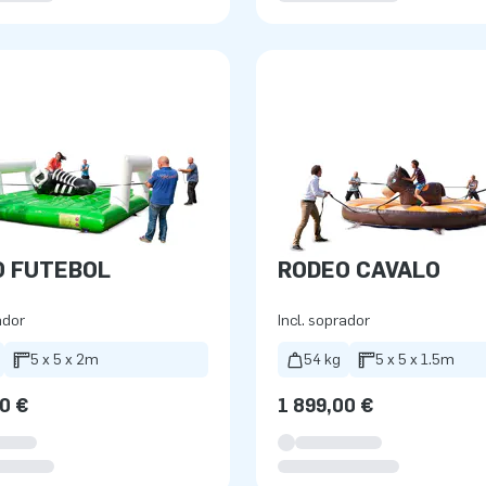
O FUTEBOL
RODEO CAVALO
ador
Incl. soprador
5 x 5 x 2m
54 kg
5 x 5 x 1.5m
0 €
1 899,00 €