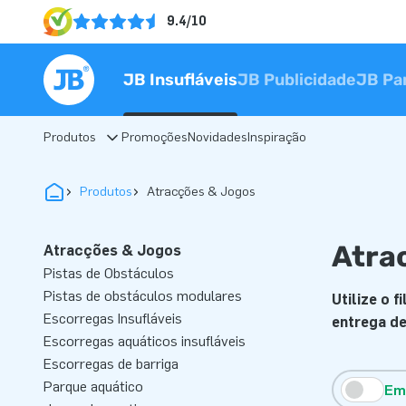
9.4/10
JB Insufláveis
JB Publicidade
JB Pa
Produtos
Promoções
Novidades
Inspiração
Produtos
Atracções & Jogos
Atra
Atracções & Jogos
Pistas de Obstáculos
Pistas de obstáculos modulares
Utilize o 
Escorregas Insufláveis
entrega de
Escorregas aquáticos insufláveis
Escorregas de barriga
Parque aquático
Em