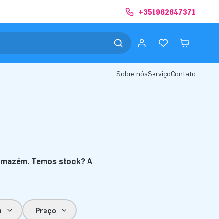
+351962647371
Sobre nós
Serviço
Contato
m armazém. Temos stock? A
a
Preço