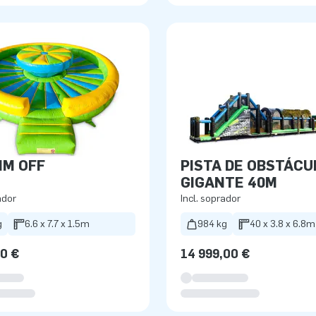
IM OFF
PISTA DE OBSTÁCU
GIGANTE 40M
ador
Incl. soprador
g
6.6 x 7.7 x 1.5m
984 kg
40 x 3.8 x 6.8m
00 €
14 999,00 €