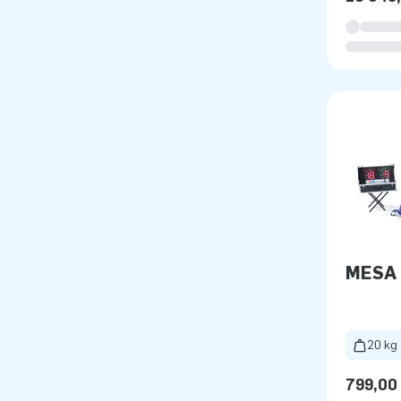
MESA 
20 kg
799,00