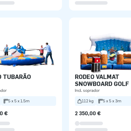
O TUBARÃO
RODEO VALMAT
SNOWBOARD GOLF
ador
Incl. soprador
5 x 5 x 1.5m
112 kg
5 x 5 x 3m
0 €
2 350,00 €