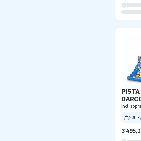
PISTA
BARCO
Incl. sopr
230 k
3 495,0