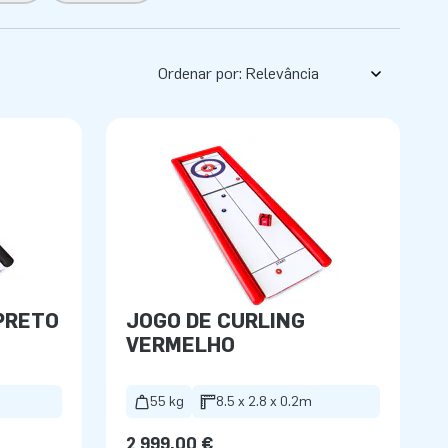
Ordenar por:
PRETO
JOGO DE CURLING
VERMELHO
55 kg
8.5 x 2.8 x 0.2m
2 999,00 €