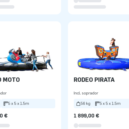
O MOTO
RODEO PIRATA
ador
Incl. soprador
5 x 5 x 1.5m
56 kg
5 x 5 x 1.5m
0 €
1 899,00 €