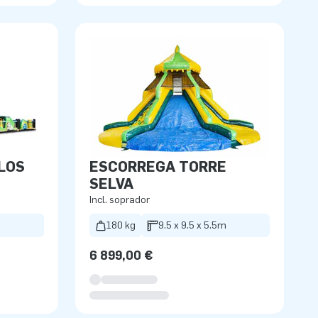
LOS
ESCORREGA TORRE
SELVA
Incl. soprador
180 kg
9.5 x 9.5 x 5.5m
6 899,00 €