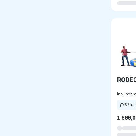
RODE
Incl. sopr
52 kg
1 899,0