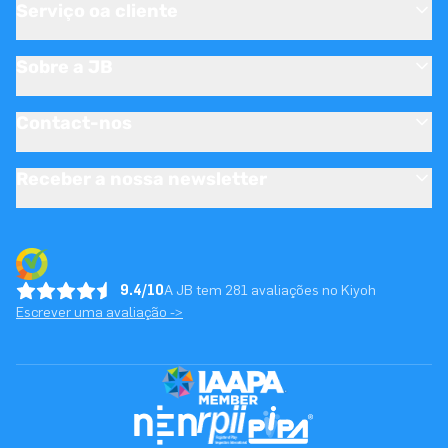
Serviço oa cliente
Sobre a JB
Contact-nos
Receber a nossa newsletter
9.4/10
A JB tem 281 avaliações no Kiyoh
Escrever uma avaliação ->