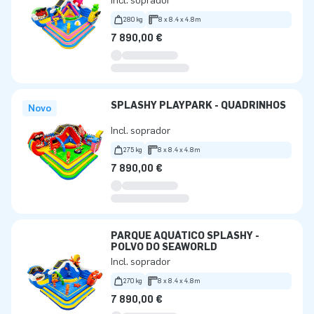
Incl. soprador
280 kg
8 x 8.4 x 4.8m
7 890,00 €
SPLASHY PLAYPARK - QUADRINHOS
Novo
Incl. soprador
275 kg
8 x 8.4 x 4.8m
7 890,00 €
PARQUE AQUÁTICO SPLASHY -
POLVO DO SEAWORLD
Incl. soprador
270 kg
8 x 8.4 x 4.8m
7 890,00 €